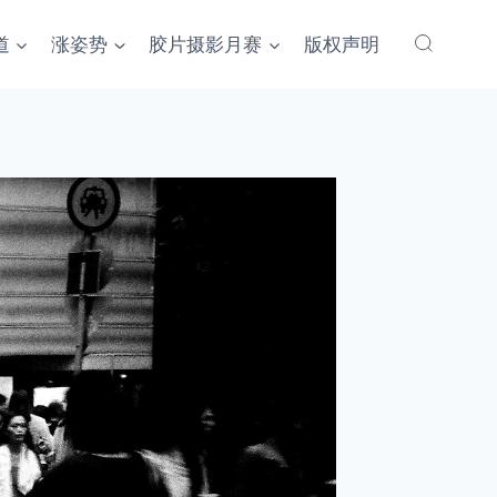
道
涨姿势
胶片摄影月赛
版权声明