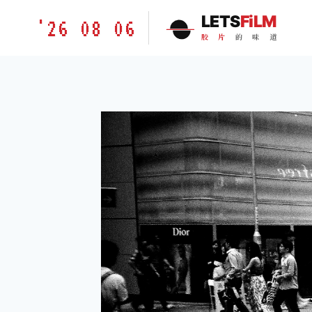
跳
胶
LETS
FiLM
'26 08 06
到
片
胶
片
的
味
道
内
的
容
味
道
LETSFILM