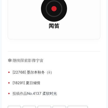
闻笛
🕸️ 继续探索影像宇宙
•
[22768] 墨尔本秋冬（ii）
•
[18291] 夏日倾情
•
投稿
作品
No.4137 柔软时光
文