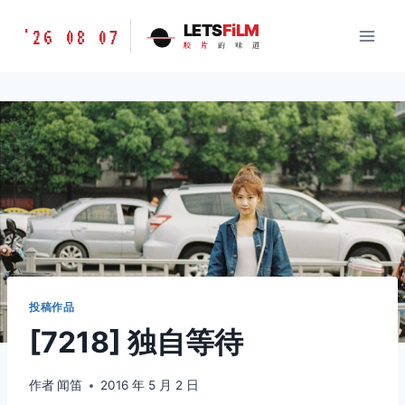
跳
胶
LETS
FiLM
'26 08 07
到
胶
片
的
味
道
片
内
的
容
味
道
LETSFILM
投稿作品
[7218] 独自等待
作者
闻笛
2016 年 5 月 2 日