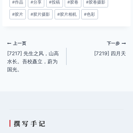
#
作品
#
分享
#
投稿
#
胶卷
#
胶卷摄影
章
#
胶片
#
胶片摄影
#
胶片相机
#
色彩
标
签：
文
上一页
下一步
[7217] 先生之风，山高
[7219] 四月天
章
水长。吾校矗立，蔚为
导
国光。
航
撰 写 手 记