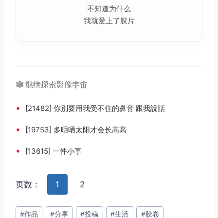
不知道为什么
我就爱上了胶片
🕸️ 继续探索影像宇宙
•
[21482] 你別要用我受不住的鼻音 跟我說話
•
[19753] 多晒晒太阳才会长高高
•
[13615] 一件小事
页数：
1
2
文
#
作品
#
分享
#
投稿
#
生活
#
胶卷