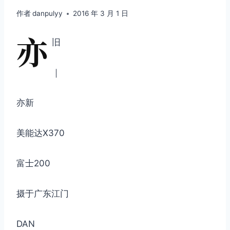
作者
danpulyy
2016 年 3 月 1 日
亦
旧
｜
亦新
美能达X370
富士200
摄于广东江门
DAN