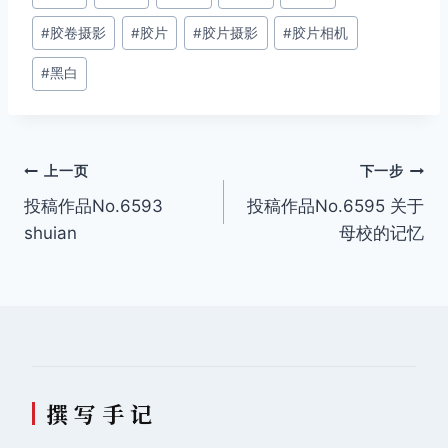
章
#
胶卷摄影
#
胶片
#
胶片摄影
#
胶片相机
标
签：
#
黑白
文
上一页
下一步
投稿作品No.6593
投稿作品No.6595 关于
章
shuian
母校的记忆
导
航
撰 写 手 记