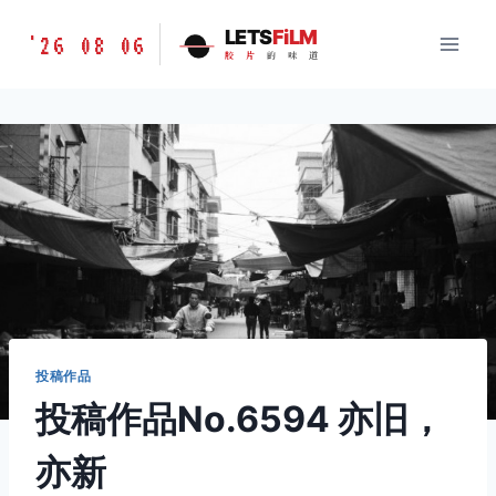
跳
胶
LETS
FiLM
'26 08 06
到
胶
片
的
味
道
片
内
的
容
味
道
LETSFILM
投稿作品
投稿作品No.6594 亦旧，
亦新