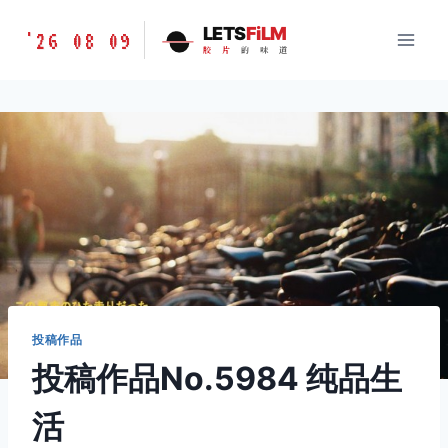
跳
胶
LETS
FiLM
'26 08 09
到
胶
片
的
味
道
片
内
的
容
味
道
LETSFILM
投稿作品
投稿作品No.5984 纯品生
活