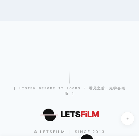
[ LISTEN BEFORE IT LOOKS · 看见之前，先学会倾
听 ]
LETS
FiLM
© LETSFILM
SINCE 2013
|