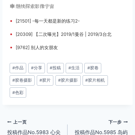
🕸️ 继续探索影像宇宙
•
[21501] -每一天都是新的练习2-
•
[20309] 【二次曝光】2019/1曼谷 | 2019/3台北
•
[9762] 别人的女朋友
文
#
作品
#
分享
#
投稿
#
生活
#
胶卷
章
#
胶卷摄影
#
胶片
#
胶片摄影
#
胶片相机
标
签：
#
色彩
文
上一页
下一步
投稿作品No.5983 心尖
投稿作品No.5985 岛屿