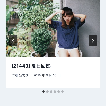
[21448] 夏日回忆
作者
吕志勋
2019 年 9 月 10 日