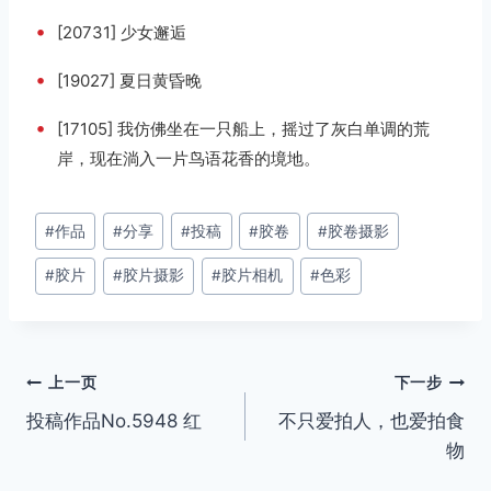
•
[20731] 少女邂逅
•
[19027] 夏日黄昏晚
•
[17105] 我仿佛坐在一只船上，摇过了灰白单调的荒
岸，现在淌入一片鸟语花香的境地。
文
#
作品
#
分享
#
投稿
#
胶卷
#
胶卷摄影
章
#
胶片
#
胶片摄影
#
胶片相机
#
色彩
标
签：
文
上一页
下一步
投稿作品No.5948 红
不只爱拍人，也爱拍食
章
物
导