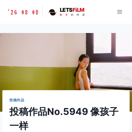
跳
胶
LETS
FiLM
'26 08 08
到
胶
片
的
味
道
片
内
的
容
味
道
LETSFILM
投稿作品
投稿作品No.5949 像孩子
一样