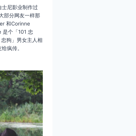
迪士尼影业制作过
跟大部分网友一样那
和Corinne
 是个「101 忠
 忠狗」男女主人相
友给疯传。