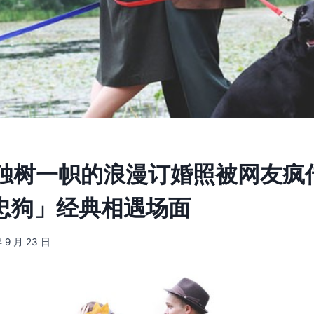
独树一帜的浪漫订婚照被网友疯
 忠狗」经典相遇场面
年 9 月 23 日