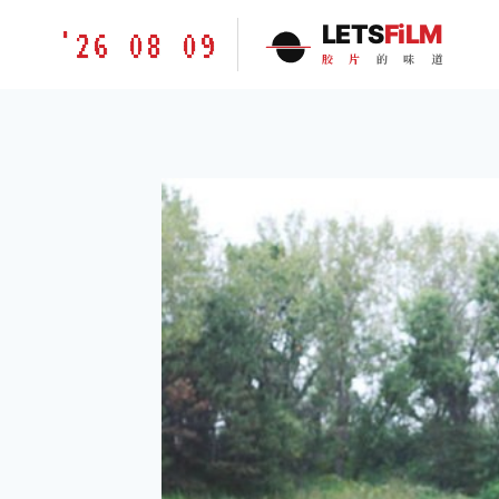
跳
胶
LETS
FiLM
'26 08 09
到
片
胶
片
的
味
道
内
的
容
味
道
LETSFILM