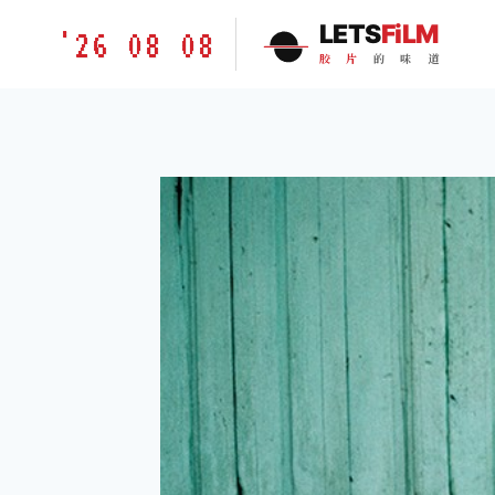
跳
胶
LETS
FiLM
'26 08 08
到
片
胶
片
的
味
道
内
的
容
味
道
LETSFILM