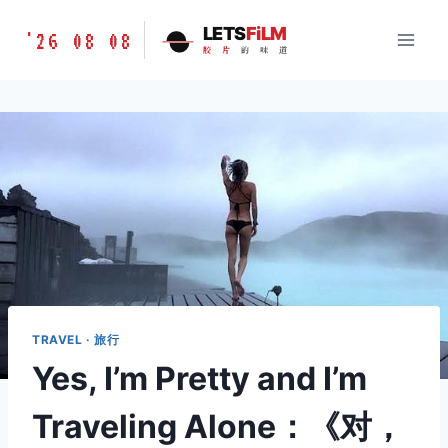
跳
胶
LETS
FiLM
'26 08 08
到
胶
片
的
味
道
片
内
的
容
味
道
LETSFILM
TRAVEL · 旅行
Yes, I’m Pretty and I’m
Traveling Alone：《对，