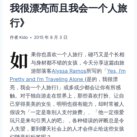
我很漂亮而且我会一个人旅
行》
作者
Kido
2015 年 8 月 3 日
如
果你也喜欢一个人旅行，碰巧又是个长相
与身材都不错的女孩，今天分享这篇由旅
游部落客
Alyssa Ramos
所写的「
Yes, I’m
Pretty and I’m Traveling Alone
(是的，我很漂
亮，我会一个人旅行)」或多或少都会让你有所感
触。对于独自游走在世界上，那些喜欢打扮、让自
己穿得美美的女生，明明也很有能力，却时常被人
假设为「一定是靠别人支付旅费」、「他一定很爱
玩只是来勾引男人的吧」，各种错误的评断总是令
人失望，要到哪天社会上的人才会停止给这些女孩