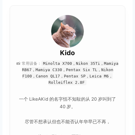
取消
搜索
Kido
📸 常用设备：
Minolta X700，Nikon 35Ti，Mamiya
RB67，Mamiya C330，Pentax Six TL，Nikon
F100，Canon QL17，Pentax SP，Leica M6，
Rolleiflex 2.8F
一个 LikeAKid 的名字恬不知耻的从 20 岁叫到了
40 岁。
尽管不想承认但也不能否认年华早已不再，