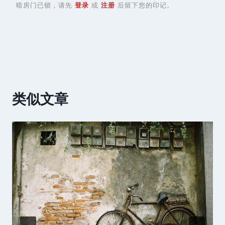
暗房门已锁，请先
登录
或
注册
后留下您的印记。
类似文章