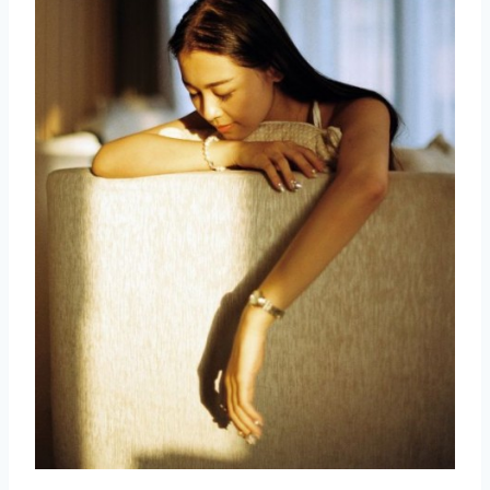
取消
搜索