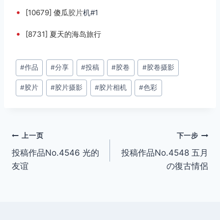
•
[10679] 傻瓜
胶片
机#1
•
[8731] 夏天的海岛旅行
文
#
作品
#
分享
#
投稿
#
胶卷
#
胶卷摄影
章
#
胶片
#
胶片摄影
#
胶片相机
#
色彩
标
签：
文
上一页
下一步
投稿作品No.4546 光的
投稿作品No.4548 五月
章
友谊
の復古情侶
导
航