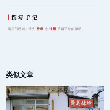
撰 写 手 记
暗房门已锁，请先
登录
或
注册
后留下您的印记。
类似文章