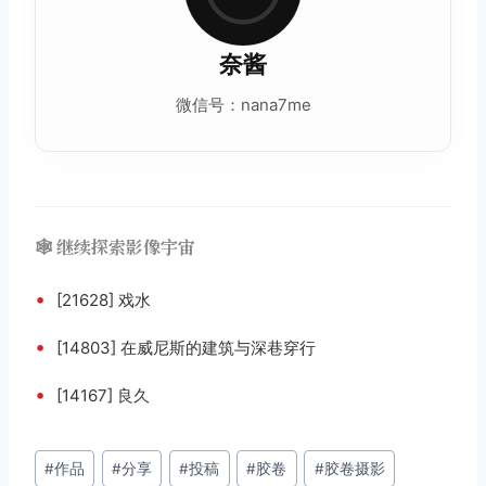
奈酱
微信号：nana7me
🕸️ 继续探索影像宇宙
•
[21628] 戏水
•
[14803] 在威尼斯的建筑与深巷穿行
•
[14167] 良久
文
#
作品
#
分享
#
投稿
#
胶卷
#
胶卷摄影
章