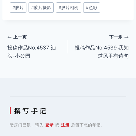
#
胶片
#
胶片摄影
#
胶片相机
#
色彩
标
签：
文
上一页
下一步
投稿作品No.4537 汕
投稿作品No.4539 我知
章
头-小公园
道风里有诗句
导
航
撰 写 手 记
暗房门已锁，请先
登录
或
注册
后留下您的印记。