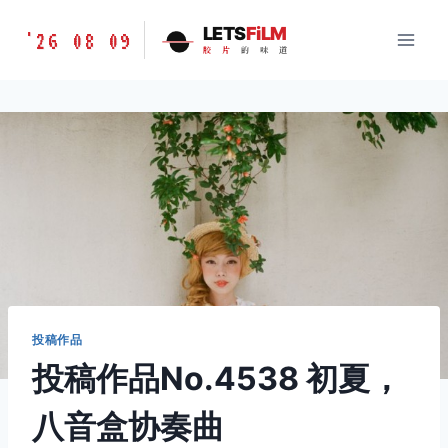
跳
胶
LETS
FiLM
'26 08 09
到
胶
片
的
味
道
片
内
的
容
味
道
LETSFILM
投稿作品
投稿作品No.4538 初夏，
八音盒协奏曲