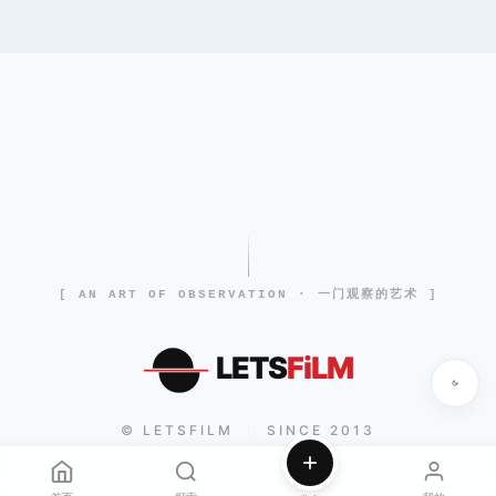
[ AN ART OF OBSERVATION · 一门观察的艺术 ]
LETS
FiLM
© LETSFILM
SINCE 2013
|