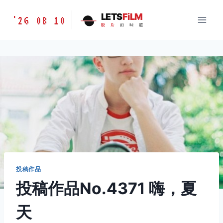
跳
胶
LETS
FiLM
'26 08 10
到
胶
片
的
味
道
片
内
的
容
味
道
LETSFILM
投稿作品
投稿作品No.4371 嗨，夏
天