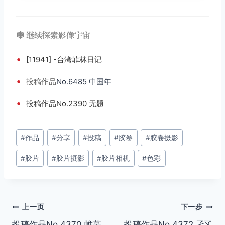
🕸️ 继续探索影像宇宙
•
[11941] -台湾菲林日记
•
投稿
作品
No.6485 中国年
•
投稿作品No.2390 无题
文
#
作品
#
分享
#
投稿
#
胶卷
#
胶卷摄影
章
#
胶片
#
胶片摄影
#
胶片相机
#
色彩
标
签：
文
上一页
下一步
投稿作品No.4370 帷幕
投稿作品No.4372 孑孓