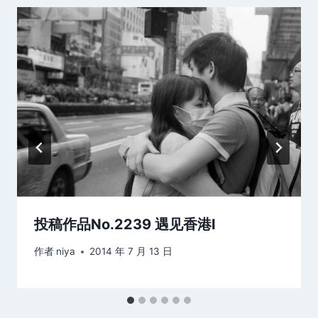
投稿作品No.2239 遇见香港I
作者
niya
2014 年 7 月 13 日