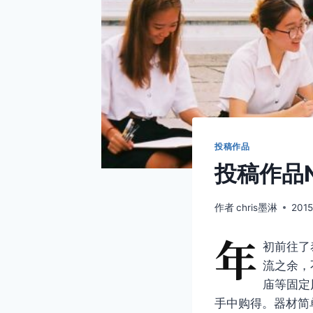
投稿作品
投稿作品N
作者
chris墨淋
201
年
初前往了
流之余，
庙等固定
手中购得。器材简