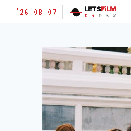
跳
胶
LETS
FiLM
'26 08 07
到
片
胶
片
的
味
道
内
的
容
味
道
LETSFILM