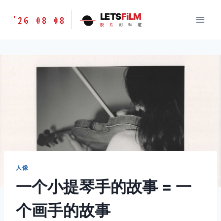
跳
胶
LETS
FiLM
'26 08 08
到
胶
片
的
味
道
片
内
的
容
味
道
LETSFILM
人像
一个小提琴手的故事 = 一
个画手的故事