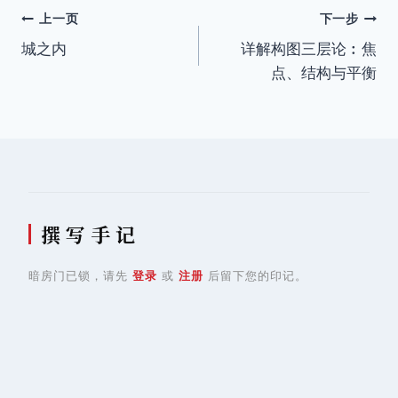
文
上一页
下一步
城之内
详解构图三层论︰焦
章
点、结构与平衡
导
航
撰 写 手 记
暗房门已锁，请先
登录
或
注册
后留下您的印记。