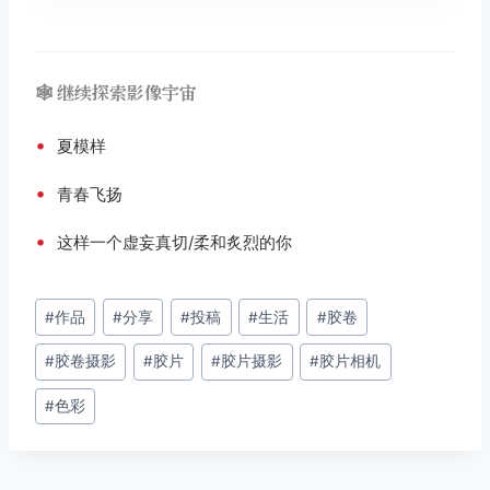
🕸️ 继续探索影像宇宙
•
夏模样
•
青春飞扬
•
这样一个虚妄真切/柔和炙烈的你
文
#
作品
#
分享
#
投稿
#
生活
#
胶卷
章
#
胶卷摄影
#
胶片
#
胶片摄影
#
胶片相机
标
签：
#
色彩