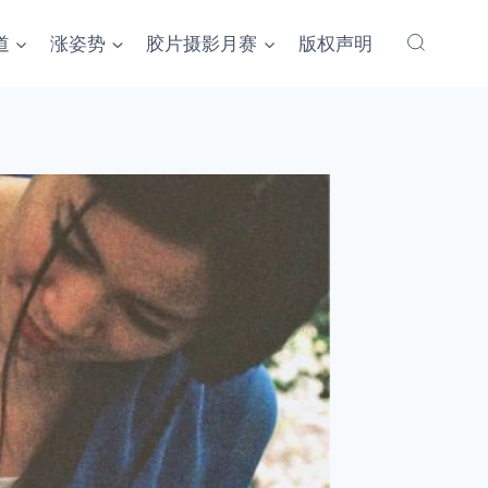
道
涨姿势
胶片摄影月赛
版权声明