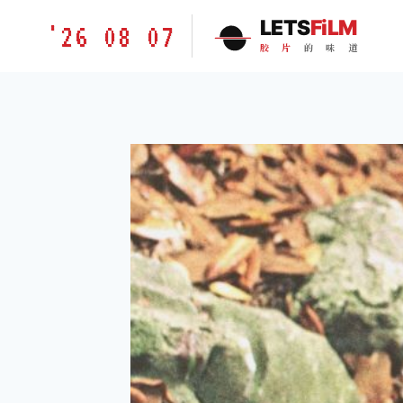
跳
胶
LETS
FiLM
'26 08 07
到
片
胶
片
的
味
道
内
的
容
味
道
LETSFILM