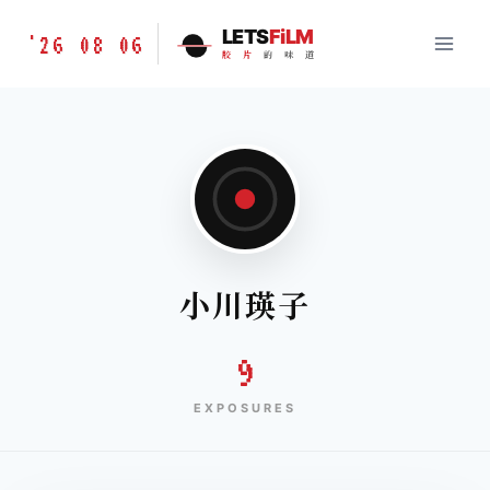
跳
胶
LETS
FiLM
'26 08 06
到
胶
片
的
味
道
片
内
的
容
味
道
LETSFILM
小川瑛子
9
EXPOSURES