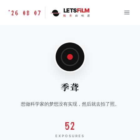
跳
胶
LETS
FiLM
'26 08 07
到
胶
片
的
味
道
片
内
的
容
味
道
LETSFILM
季聋
想做科学家的梦想没有实现，然后就去拍了照。
52
EXPOSURES