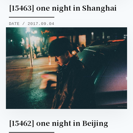
[15463] one night in Shanghai
DATE / 2017.09.04
[15462] one night in Beijing