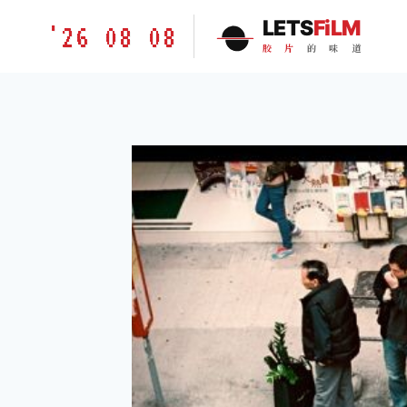
跳
胶
LETS
FiLM
'26 08 08
到
片
胶
片
的
味
道
内
的
容
味
道
LETSFILM