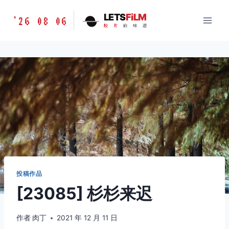
跳
胶
LETS
FiLM
'26 08 06
到
胶
片
的
味
道
片
内
的
容
味
道
LETSFILM
投稿作品
[23085] 杉杉来迟
作者
肉丁
2021 年 12 月 11 日