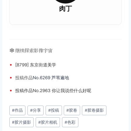
肉丁
🕸️ 继续探索影像宇宙
•
[8799] 东京街道美学
•
投稿
作品
No.6269 芦苇遍地
•
投稿作品No.2963 你让我说些什么好呢
文
#
作品
#
分享
#
投稿
#
胶卷
#
胶卷摄影
章
#
胶片摄影
#
胶片相机
#
色彩
标
签：