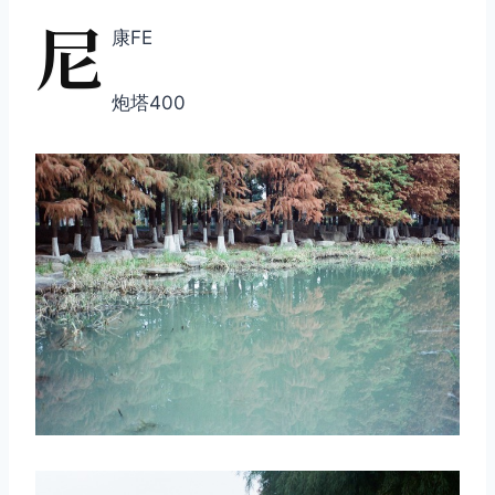
尼
康FE
炮塔400