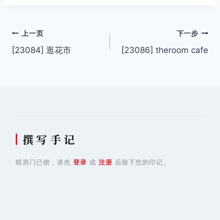
文
上一页
下一步
[23084] 逛花市
[23086] theroom cafe
章
导
航
撰 写 手 记
暗房门已锁，请先
登录
或
注册
后留下您的印记。