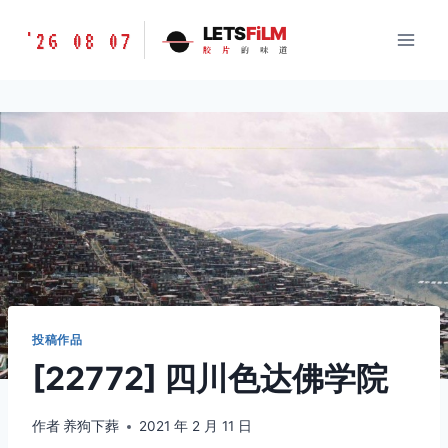
跳
胶
LETS
FiLM
'26 08 07
到
胶
片
的
味
道
片
内
的
容
味
道
LETSFILM
投稿作品
[22772] 四川色达佛学院
作者
养狗下葬
2021 年 2 月 11 日