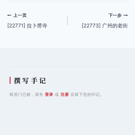
文
上一页
下一步
[22771] 拉卜塄寺
[22773] 广州的老街
章
导
航
撰 写 手 记
暗房门已锁，请先
登录
或
注册
后留下您的印记。