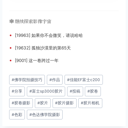
🕸️ 继续探索影像宇宙
•
[19963] 如果你不会微笑，请说哈哈
•
[19632] 孤独沙漠里的第65天
•
[9001] 这一卷跨过一年
文
#
佛学院拍摄技巧
#
作品
#
佳能EF富士c200
章
#
分享
#
富士sp3000胶片
#
投稿
#
胶卷
标
签：
#
胶卷摄影
#
胶片
#
胶片摄影
#
胶片相机
#
色彩
#
色达佛学院摄影