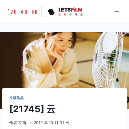
跳
胶
LETS
FiLM
'26 08 08
到
胶
片
的
味
道
片
内
的
容
味
道
LETSFILM
投稿作品
[21745] 云
作者
左简-
2019 年 10 月 31 日