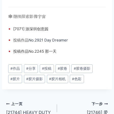
🕸️ 继续探索影像宇宙
•
[7071] 游深圳创意园
•
投稿
作品
No.2921 Day Dreamer
•
投稿作品No.2245 那一天
文
#
作品
#
分享
#
投稿
#
胶卷
#
胶卷摄影
章
#
胶片
#
胶片摄影
#
胶片相机
#
色彩
标
签：
文
上一页
下一步
[21744] HEAVY DUTY
[21746] 爱