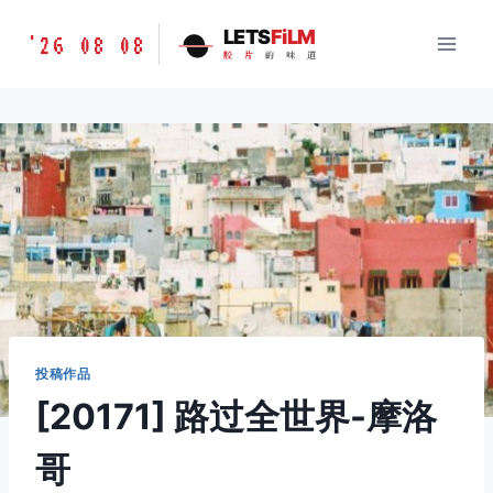
跳
胶
LETS
FiLM
'26 08 08
到
胶
片
的
味
道
片
内
的
容
味
道
LETSFILM
投稿作品
[20171] 路过全世界-摩洛
哥