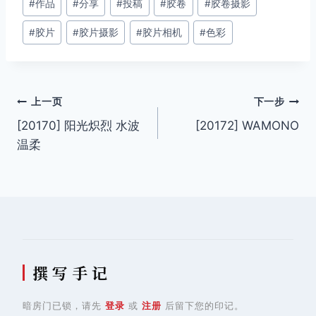
#
作品
#
分享
#
投稿
#
胶卷
#
胶卷摄影
章
#
胶片
#
胶片摄影
#
胶片相机
#
色彩
标
签：
文
上一页
下一步
[20170] 阳光炽烈 水波
[20172] WAMONO
章
温柔
导
航
撰 写 手 记
暗房门已锁，请先
登录
或
注册
后留下您的印记。