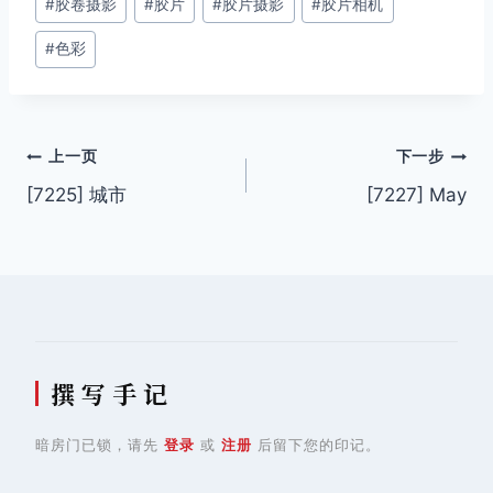
#
胶卷摄影
#
胶片
#
胶片摄影
#
胶片相机
标
签：
#
色彩
文
上一页
下一步
[7225] 城市
[7227] May
章
导
航
撰 写 手 记
暗房门已锁，请先
登录
或
注册
后留下您的印记。