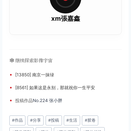
xm張嘉鑫
🕸️ 继续探索影像宇宙
•
[13850] 南京一抹绿
•
[8561] 如果这是永别，那就祝你一生平安
•
投稿
作品
No.224 张小胖
文
#
作品
#
分享
#
投稿
#
生活
#
胶卷
章