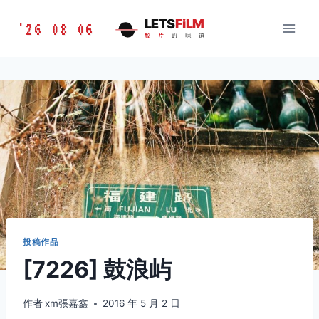
跳
胶
LETS
FiLM
'26 08 06
到
胶
片
的
味
道
片
内
的
容
味
道
LETSFILM
投稿作品
[7226] 鼓浪屿
作者
xm張嘉鑫
2016 年 5 月 2 日