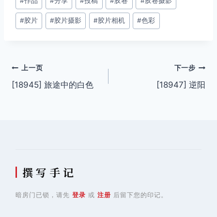
#
作品
#
分享
#
投稿
#
胶卷
#
胶卷摄影
章
#
胶片
#
胶片摄影
#
胶片相机
#
色彩
标
签：
文
上一页
下一步
[18945] 旅途中的白色
[18947] 逆阳
章
导
航
撰 写 手 记
暗房门已锁，请先
登录
或
注册
后留下您的印记。