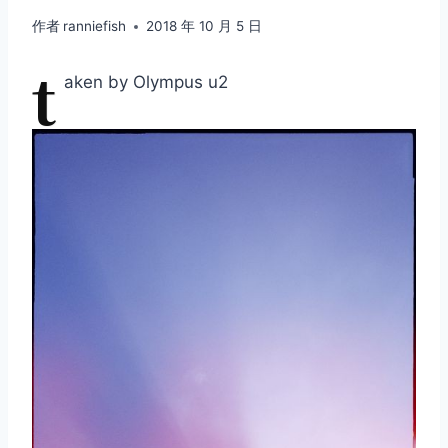
作者
ranniefish
2018 年 10 月 5 日
t
aken by Olympus u2