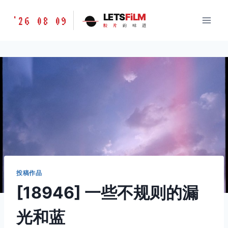
跳
胶
LETS
FiLM
'26 08 09
到
胶
片
的
味
道
片
内
的
容
味
道
LETSFILM
投稿作品
[18946] 一些不规则的漏
光和蓝