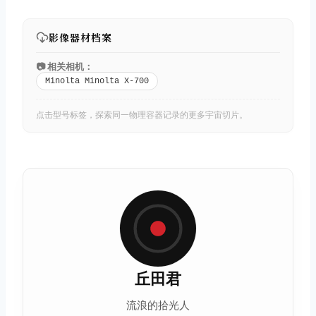
影像器材档案
📷 相关相机：
Minolta Minolta X-700
点击型号标签，探索同一物理容器记录的更多宇宙切片。
丘田君
流浪的拾光人