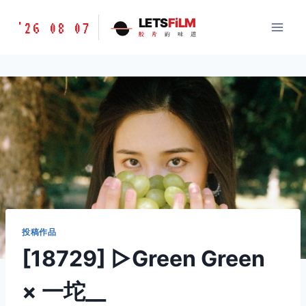
跳
胶
LETS
FiLM
'26 08 07
到
胶
片
的
味
道
片
内
的
容
味
道
LETSFILM
投稿作品
[18729] ▷Green Green
× 一坨__