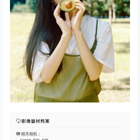
影像器材档案
📷 相关相机：