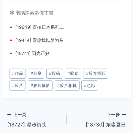
🕸️ 继续探索影像宇宙
•
[19649] 盲拍日本系列二
•
[19414] 愿你我以梦为马
•
[18741] 阳光正好
文
#
作品
#
分享
#
投稿
#
胶卷
#
胶卷摄影
章
#
胶片
#
胶片摄影
#
胶片相机
#
色彩
标
签：
文
上一页
下一步
[18727] 漫步街头
[18730] 东瀛夏日
章