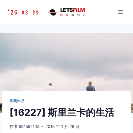
跳
胶
LETS
FiLM
'26 08 09
到
胶
片
的
味
道
片
内
的
容
味
道
LETSFILM
投稿作品
[16227] 斯里兰卡的生活
作者
931592108
2018 年 1 月 29 日