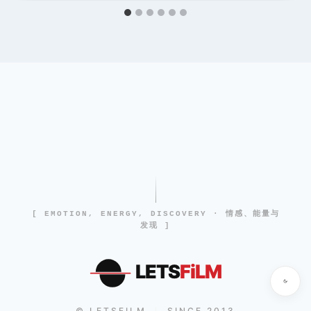
[ EMOTION, ENERGY, DISCOVERY · 情感、能量与
发现 ]
LETS
FiLM
© LETSFILM
SINCE 2013
|