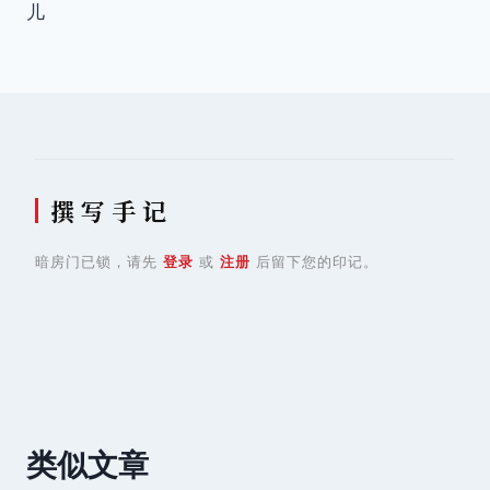
导
儿
航
撰 写 手 记
暗房门已锁，请先
登录
或
注册
后留下您的印记。
类似文章