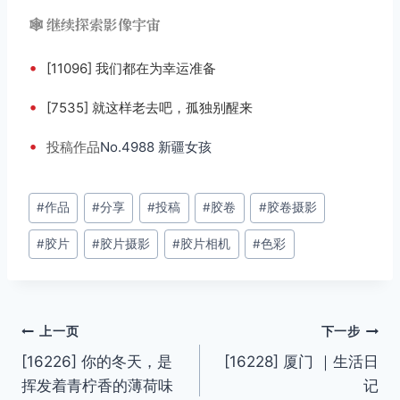
🕸️ 继续探索影像宇宙
•
[11096] 我们都在为幸运准备
•
[7535] 就这样老去吧，孤独别醒来
•
投稿
作品
No.4988 新疆女孩
文
#
作品
#
分享
#
投稿
#
胶卷
#
胶卷摄影
章
#
胶片
#
胶片摄影
#
胶片相机
#
色彩
标
签：
文
上一页
下一步
[16226] 你的冬天，是
[16228] 厦门 ｜生活日
章
挥发着青柠香的薄荷味
记