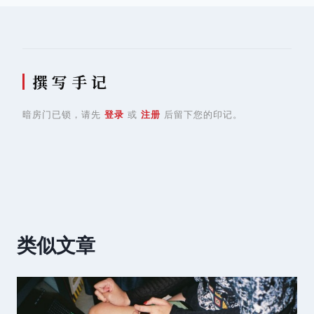
航
撰 写 手 记
暗房门已锁，请先
登录
或
注册
后留下您的印记。
类似文章