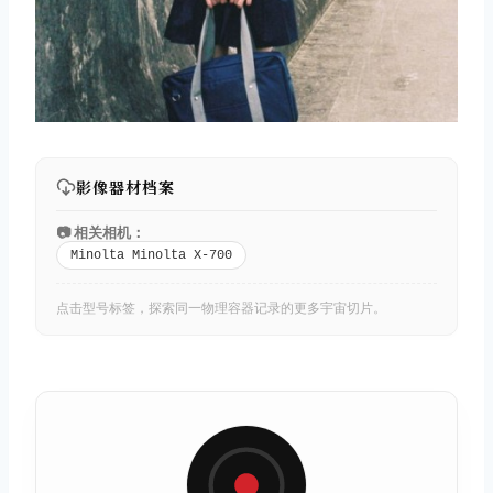
影像器材档案
📷 相关相机：
Minolta Minolta X-700
点击型号标签，探索同一物理容器记录的更多宇宙切片。