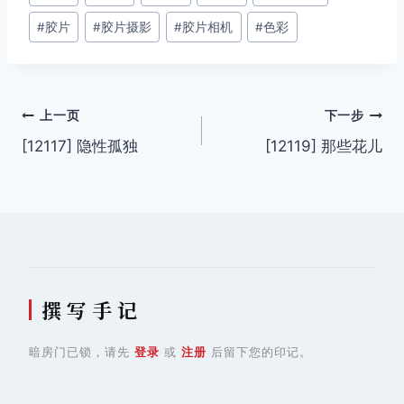
章
#
胶片
#
胶片摄影
#
胶片相机
#
色彩
标
签：
文
上一页
下一步
[12117] 隐性孤独
[12119] 那些花儿
章
导
航
撰 写 手 记
暗房门已锁，请先
登录
或
注册
后留下您的印记。