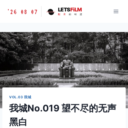
跳
胶
LETS
FiLM
'26 08 07
到
胶
片
的
味
道
片
内
的
容
味
道
LETSFILM
VOL.03 我城
我城No.019 望不尽的无声
黑白