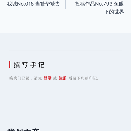
我城No.018 当繁华褪去
投稿作品No.793 鱼眼
章
下的世界
导
航
撰 写 手 记
暗房门已锁，请先
登录
或
注册
后留下您的印记。