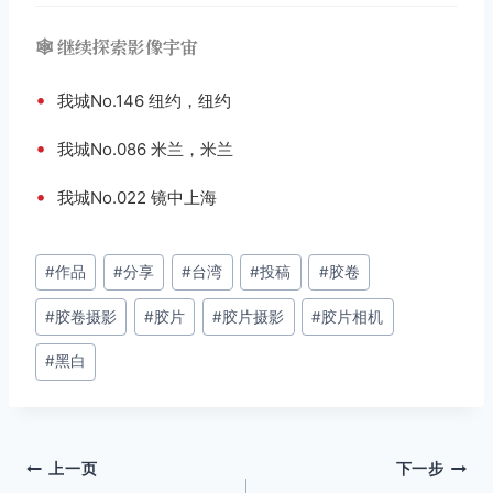
🕸️ 继续探索影像宇宙
•
我城No.146 纽约，纽约
•
我城No.086 米兰，米兰
•
我城No.022 镜中上海
文
#
作品
#
分享
#
台湾
#
投稿
#
胶卷
章
#
胶卷摄影
#
胶片
#
胶片摄影
#
胶片相机
标
签：
#
黑白
文
上一页
下一步