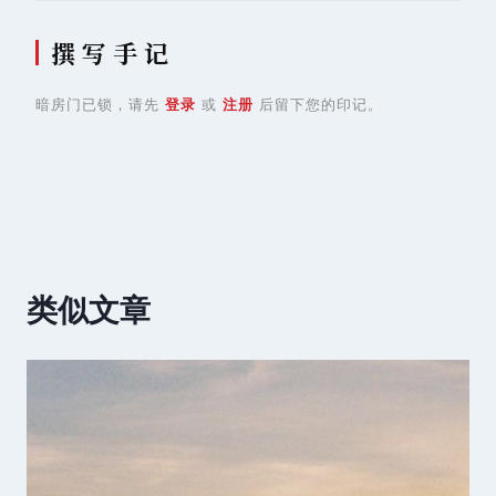
撰 写 手 记
暗房门已锁，请先
登录
或
注册
后留下您的印记。
类似文章