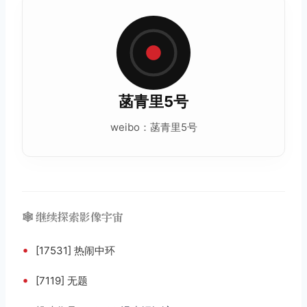
菡青里5号
weibo：菡青里5号
🕸️ 继续探索影像宇宙
•
[17531] 热闹中环
•
[7119] 无题