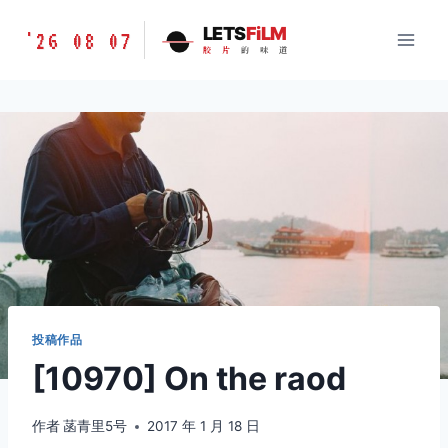
跳
胶
LETS
FiLM
'26 08 07
到
胶
片
的
味
道
片
内
的
容
味
道
LETSFILM
投稿作品
[10970] On the raod
作者
菡青里5号
2017 年 1 月 18 日