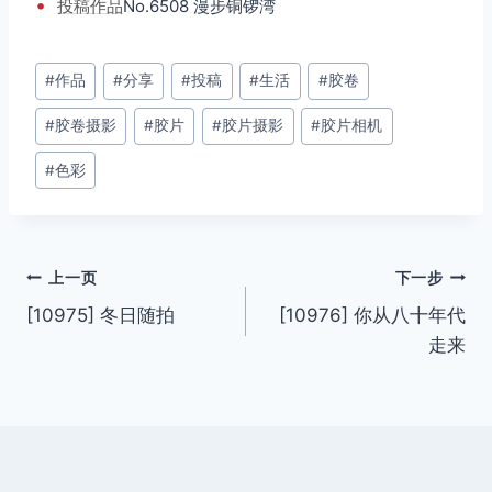
•
投稿
作品
No.6508 漫步铜锣湾
文
#
作品
#
分享
#
投稿
#
生活
#
胶卷
章
#
胶卷摄影
#
胶片
#
胶片摄影
#
胶片相机
标
签：
#
色彩
文
上一页
下一步
[10975] 冬日随拍
[10976] 你从八十年代
章
走来
导
航