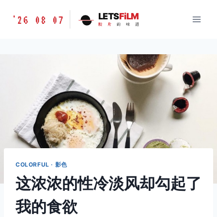
跳
胶
LETS
FiLM
'26 08 07
到
胶
片
的
味
道
片
内
的
容
味
道
LETSFILM
COLORFUL · 影色
这浓浓的性冷淡风却勾起了
我的食欲