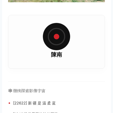
陳南
🕸️ 继续探索影像宇宙
•
[22622] 新 疆 是 温 柔 蓝