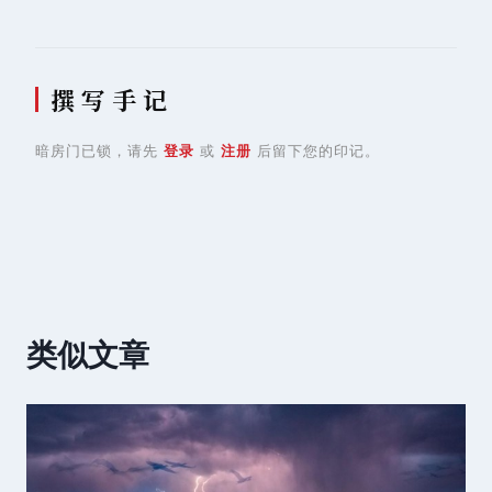
撰 写 手 记
暗房门已锁，请先
登录
或
注册
后留下您的印记。
类似文章