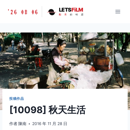
跳
胶
LETS
FiLM
'26 08 06
到
胶
片
的
味
道
片
内
的
容
味
道
LETSFILM
投稿作品
[10098] 秋天生活
作者
陳南
2016 年 11 月 28 日