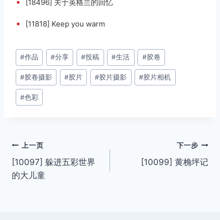
•
[18496] 关于英格兰的回忆
•
[11818] Keep you warm
文
#
作品
#
分享
#
投稿
#
生活
#
胶卷
章
#
胶卷摄影
#
胶片
#
胶片摄影
#
胶片相机
标
签：
#
色彩
文
上一页
下一步
[10097] 躲进五彩世界
[10099] 黄桷坪记
章
的大儿童
导
航