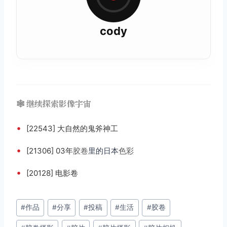
cody
🕸️ 继续探索影像宇宙
•
[22543] 大自然的鬼斧神工
•
[21306] 03年
胶卷
里的日本
色彩
•
[20128] 电影卷
文
#
作品
#
分享
#
投稿
#
生活
#
胶卷
章