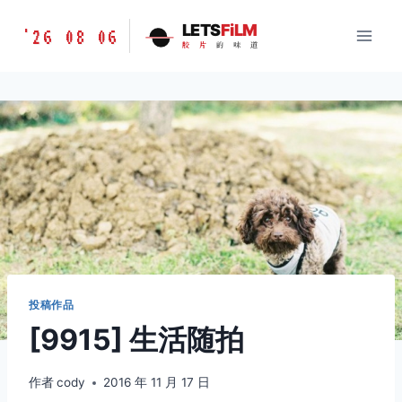
跳
胶
LETS
FiLM
'26 08 06
到
胶
片
的
味
道
片
内
的
容
味
道
LETSFILM
投稿作品
[9915] 生活随拍
作者
cody
2016 年 11 月 17 日