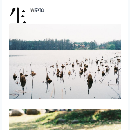
生
活
随拍