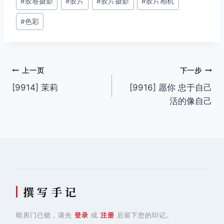
#
胶卷摄影
#
胶片
#
胶片摄影
#
胶片相机
标
签：
#
色彩
文
上一页
下一步
[9914] 茉莉
[9916] 愿你 忠于自己
章
活的像自己
导
航
撰 写 手 记
暗房门已锁，请先
登录
或
注册
后留下您的印记。