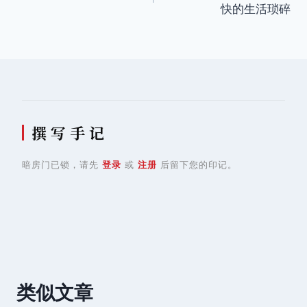
快的生活琐碎
导
航
撰 写 手 记
暗房门已锁，请先
登录
或
注册
后留下您的印记。
类似文章