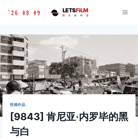
跳
胶
LETS
FiLM
'26 08 09
到
胶
片
的
味
道
片
内
的
容
味
道
LETSFILM
投稿作品
[9843] 肯尼亚·内罗毕的黑
与白