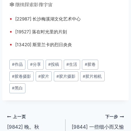
🕸️ 继续探索影像宇宙
•
[22987] 长沙梅溪湖文化艺术中心
•
[19527] 落在时光里的片刻
•
[13420] 斯里兰卡的烈日炎炎
文
#
作品
#
分享
#
投稿
#
生活
#
胶卷
章
#
胶卷摄影
#
胶片
#
胶片摄影
#
胶片相机
标
签：
#
黑白
文
上一页
下一步
[9842] 晚。秋
[9844] 一些细小而又愉
章