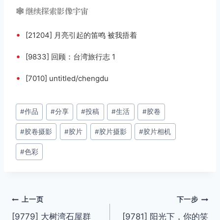
🕸️ 继续探索影像宇宙
•
[21204] 月亮引起的笛鸣 被我捂着
•
[9833] 回顾：台湾旅行志 1
•
[7010] untitled/chengdu
文
#
作品
#
分享
#
投稿
#
生活
#
胶卷
章
#
胶卷摄影
#
胶片
#
胶片摄影
#
胶片相机
标
签：
#
色彩
文
上一页
下一步
[9779] 大树湾石屋群
[9781] 阳光下，你的笑