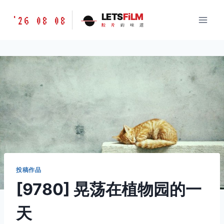
跳
胶
LETS
FiLM
'26 08 08
到
胶
片
的
味
道
片
内
的
容
味
道
LETSFILM
投稿作品
[9780] 晃荡在植物园的一
天