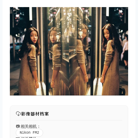
影像器材档案
📷 相关相机：
Nikon FM2