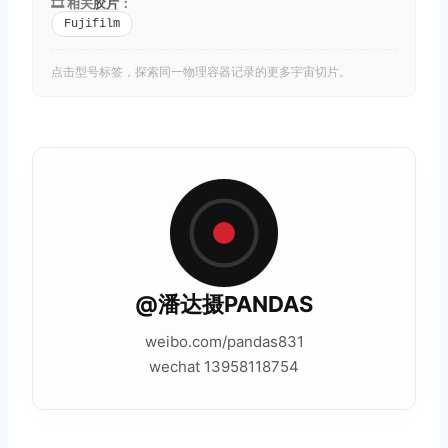
🎞️ 相关
胶片
：
Fujifilm
点击型号标签，探索同一物理容器记录的更多宇宙切片。
@潘达摄PANDAS
weibo.com/pandas831
wechat 13958118754