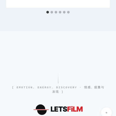
[ EMOTION, ENERGY, DISCOVERY · 情感、能量与
发现 ]
LETS
FiLM