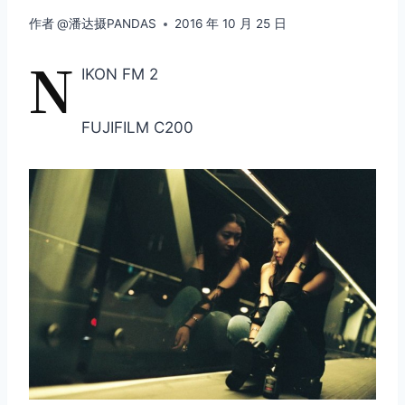
作者
@潘达摄PANDAS
2016 年 10 月 25 日
N
IKON FM 2
FUJIFILM C200