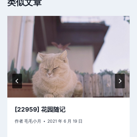
类似文章
[22959] 花园随记
作者
毛毛小月
2021 年 6 月 19 日