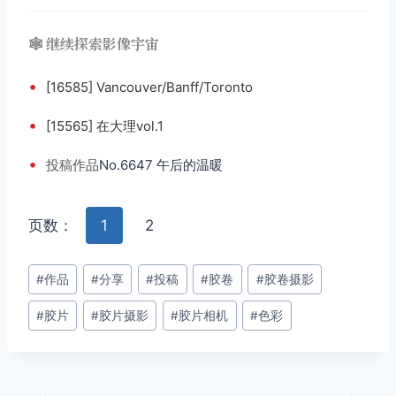
🕸️ 继续探索影像宇宙
•
[16585] Vancouver/Banff/Toronto
•
[15565] 在大理vol.1
•
投稿
作品
No.6647 午后的温暖
页数：
1
2
文
#
作品
#
分享
#
投稿
#
胶卷
#
胶卷摄影
章
#
胶片
#
胶片摄影
#
胶片相机
#
色彩
标
签：