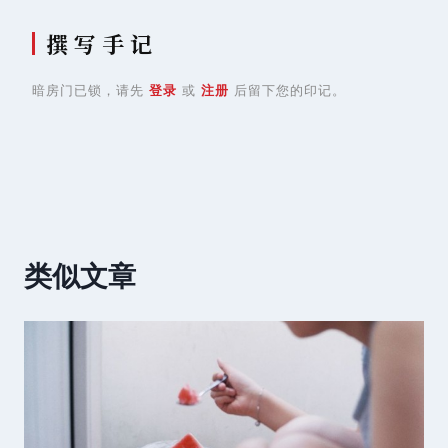
撰 写 手 记
暗房门已锁，请先
登录
或
注册
后留下您的印记。
类似文章