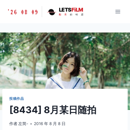
跳
胶
LETS
FiLM
'26 08 09
到
胶
片
的
味
道
片
内
的
容
味
道
LETSFILM
投稿作品
[8434] 8月某日随拍
作者
左简-
2016 年 8 月 8 日