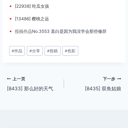
•
[22938] 吃瓜女孩
•
[13486] 樱桃之远
•
投稿
作品
No.3553 直白是因为我没学会那些修辞
文
#
作品
#
分享
#
投稿
#
色彩
章
标
签：
文
上一页
下一步
[8433] 那么好的天气
[8435] 双鱼姑娘
章
导
航