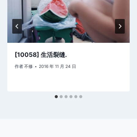
[10058] 生活裂缝.
作者
不修
2016 年 11 月 24 日