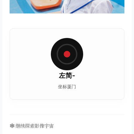
左简-
坐标厦门
🕸️ 继续探索影像宇宙