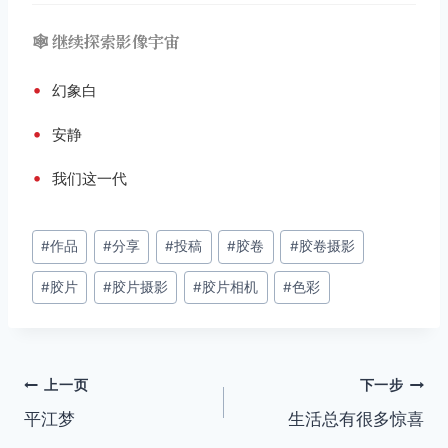
🕸️ 继续探索影像宇宙
•
幻象白
•
安静
•
我们这一代
文
#
作品
#
分享
#
投稿
#
胶卷
#
胶卷摄影
章
#
胶片
#
胶片摄影
#
胶片相机
#
色彩
标
签：
文
上一页
下一步
平江梦
生活总有很多惊喜
章