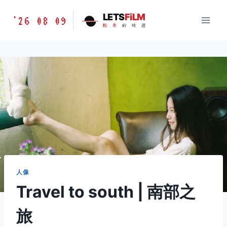
跳
胶
LETS
FiLM
'26 08 09
到
胶
片
的
味
道
片
内
的
容
味
道
LETSFILM
人像
Travel to south | 南部之
旅