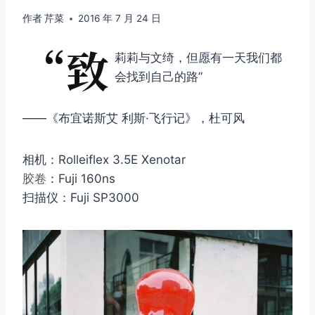
作者
芹菜
2016 年 7 月 24 日
“致
莉莉与文绮，但愿有一天我们都
会找到自己的路”
——《布宜诺斯艾 利斯·飞行记》，杜可风
相机：Rolleiflex 3.5E Xenotar
胶卷
：Fuji 160ns
扫描仪：Fuji SP3000