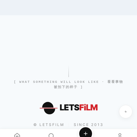
[ WHAT SOMETHING WILL LOOK LIKE · 看看事物
被拍下的样子 ]
LETS
FiLM
© LETSFILM
SINCE 2013
|