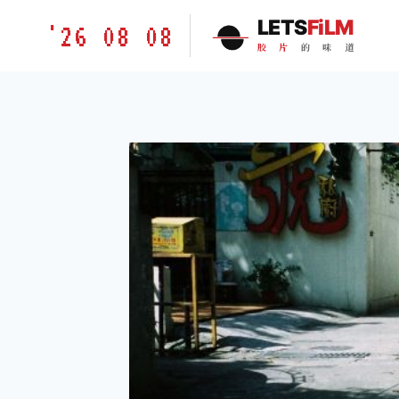
跳
胶
LETS
FiLM
'26 08 08
到
片
胶
片
的
味
道
内
的
容
味
道
LETSFILM