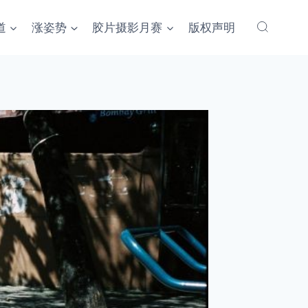
道
涨姿势
胶片摄影月赛
版权声明