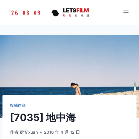
跳
胶
LETS
FiLM
'26 08 09
到
胶
片
的
味
道
片
内
的
容
味
道
LETSFILM
投稿作品
[7035] 地中海
作者
蓿安xuan
2016 年 4 月 12 日