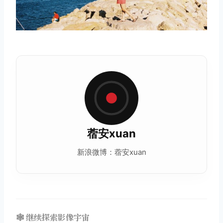
蓿安xuan
新浪微博：蓿安xuan
🕸️ 继续探索影像宇宙