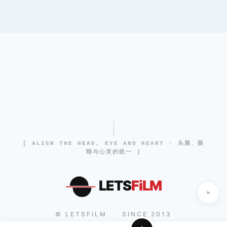
[ ALIGN THE HEAD, EYE AND HEART · 头脑、眼
睛与心灵的统一 ]
LETS
FiLM
© LETSFILM
SINCE 2013
|