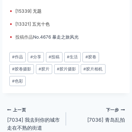
•
[15339] 无题
•
[13321] 五光十色
•
投稿
作品
No.4676 暴走之旅风光
文
#
作品
#
分享
#
投稿
#
生活
#
胶卷
章
#
胶卷摄影
#
胶片
#
胶片摄影
#
胶片相机
标
签：
#
色彩
文
上一页
下一步
[7034] 我去到你的城市
[7036] 青岛乱拍
章
走在不熟的街道