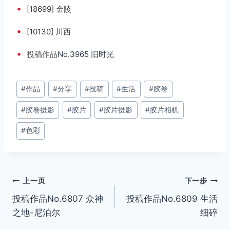
•
[18699] 金陵
•
[10130] 川西
•
投稿
作品
No.3965 旧时光
文
#
作品
#
分享
#
投稿
#
生活
#
胶卷
章
#
胶卷摄影
#
胶片
#
胶片摄影
#
胶片相机
标
签：
#
色彩
文
上一页
下一步
投稿作品No.6807 众神
投稿作品No.6809 生活
章
之地-尼泊尔
细碎
导