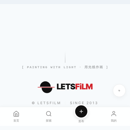
[ PAINTING WITH LIGHT · 用光线作画 ]
LETS
FiLM
© LETSFILM
SINCE 2013
|
首页
探索
我的
发布