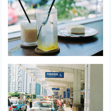
取消
搜索