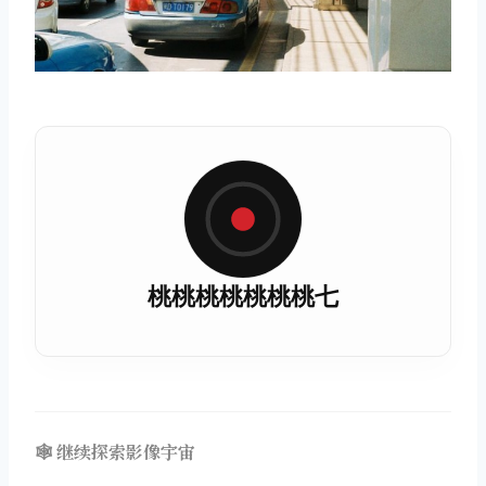
桃桃桃桃桃桃桃七
🕸️ 继续探索影像宇宙