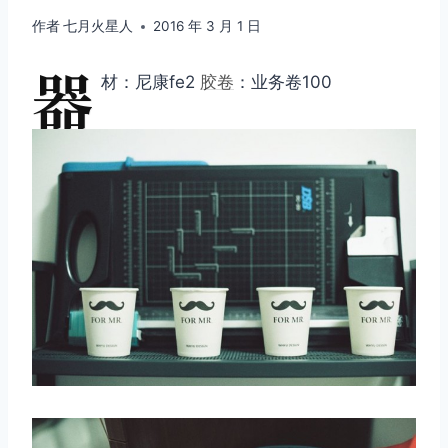
作者
七月火星人
2016 年 3 月 1 日
器
材：尼康fe2
胶卷
：业务卷100