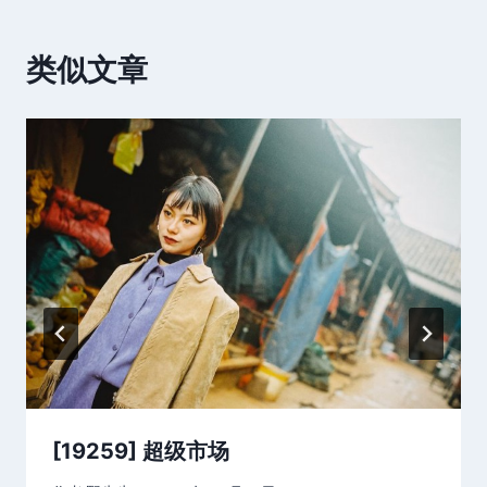
类似文章
[19259] 超级市场