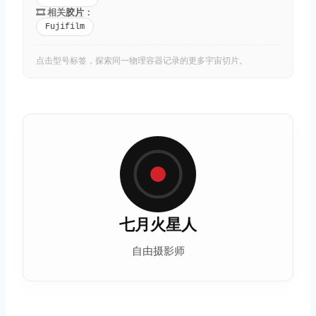
🎞️ 相关
胶片
：
Fujifilm
点击型号标签，探索同一物理容器记录的更多宇宙切片。
七月火星人
自由摄影师