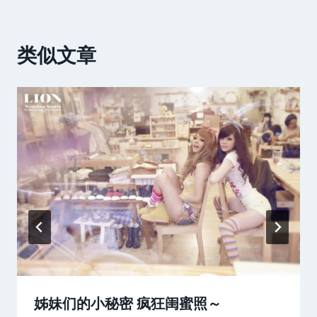
类似文章
姊妹们的小秘密 疯狂闺蜜照～