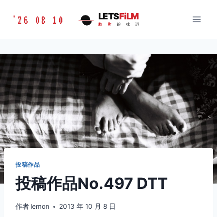
跳
胶
LETS
FiLM
'26 08 10
到
胶
片
的
味
道
片
内
的
容
味
道
LETSFILM
投稿作品
投稿作品No.497 DTT
作者
lemon
2013 年 10 月 8 日