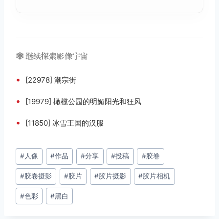
🕸️ 继续探索影像宇宙
•
[22978] 潮宗街
•
[19979] 橄榄公园的明媚阳光和狂风
•
[11850] 冰雪王国的汉服
文
#
人像
#
作品
#
分享
#
投稿
#
胶卷
章
#
胶卷摄影
#
胶片
#
胶片摄影
#
胶片相机
标
签：
#
色彩
#
黑白