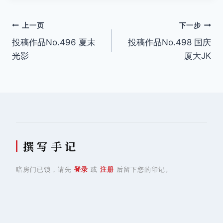
文
上一页
下一步
投稿作品No.496 夏末
投稿作品No.498 国庆
章
光影
厦大JK
导
航
撰 写 手 记
暗房门已锁，请先
登录
或
注册
后留下您的印记。