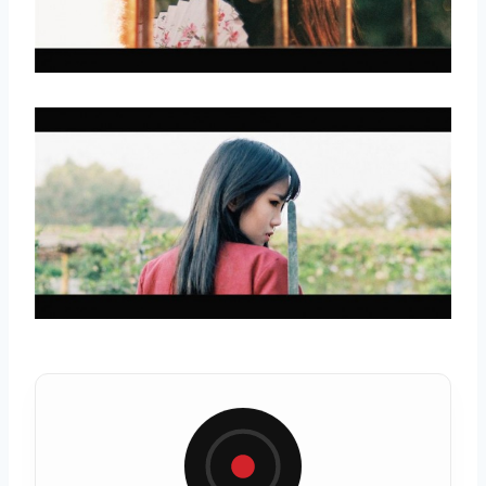
取消
搜索