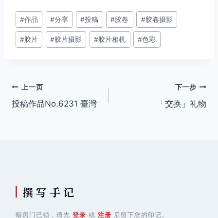
文
#
作品
#
分享
#
投稿
#
胶卷
#
胶卷摄影
章
#
胶片
#
胶片摄影
#
胶片相机
#
色彩
标
签：
文
上一页
下一步
投稿作品No.6231 臺灣
「交换」礼物
章
导
航
撰 写 手 记
暗房门已锁，请先
登录
或
注册
后留下您的印记。