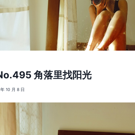
o.495 角落里找阳光
 年 10 月 8 日