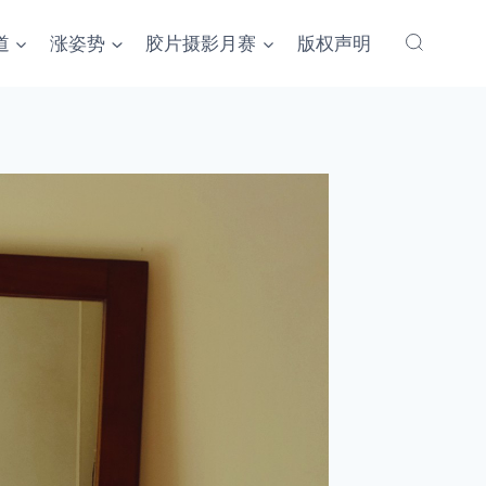
道
涨姿势
胶片摄影月赛
版权声明