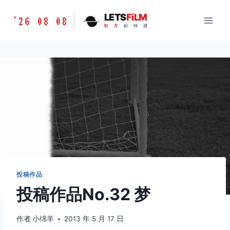
跳
胶
LETS
FiLM
'26 08 08
到
胶
片
的
味
道
片
内
的
容
味
道
LETSFILM
投稿作品
投稿作品No.32 梦
作者
小绵羊
2013 年 5 月 17 日