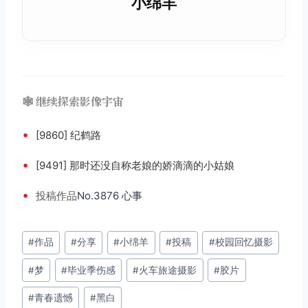
小绵羊
🕸️ 继续探索影像宇宙
•
[9860] 纪鹤路
•
[9491] 那时还没自称老娘的娇滴滴的小姑娘
•
投稿
作品
No.3876 心事
文
#
作品
#
分享
#
小绵羊
#
投稿
#
校园回忆摄影
取消
搜索
章
#
梦
#
毕业季伤感
#
火车旅途摄影
#
胶片
标
签：
#
青春遗憾
#
黑白