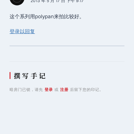
2013 年 5 月 17 日 下午 9:17
这个系列用polypan来拍比较好。
登录以回复
撰 写 手 记
暗房门已锁，请先
登录
或
注册
后留下您的印记。