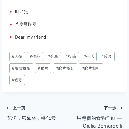
•
时／光
•
八度曼陀罗
•
Dear, my friend
文
#
人像
#
作品
#
分享
#
投稿
#
生活
#
胶卷
章
#
胶卷摄影
#
胶片
#
胶片摄影
#
胶片相机
标
签：
#
色彩
文
上一页
下一步
瓦切，塔如林，幡似云
用翻倒的食物作画 —
章
Giulia Bernardelli