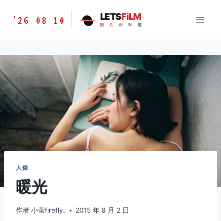
跳
胶
LETS
FiLM
'26 08 10
到
胶
片
的
味
道
片
内
的
容
味
道
LETSFILM
人像
暖光
作者
小萤firefly_
2015 年 8 月 2 日