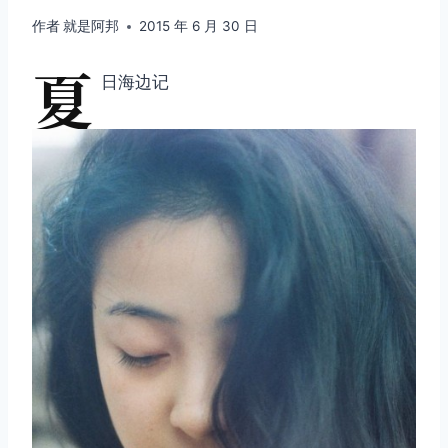
作者
就是阿邦
2015 年 6 月 30 日
夏
日海边记