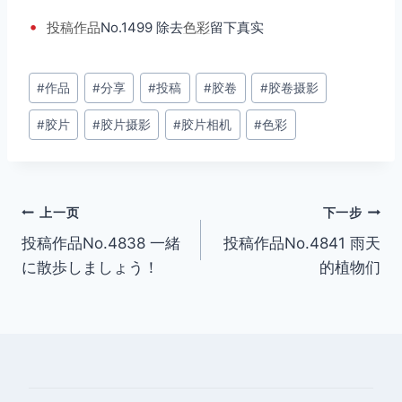
•
投稿
作品
No.1499 除去
色彩
留下真实
文
#
作品
#
分享
#
投稿
#
胶卷
#
胶卷摄影
章
#
胶片
#
胶片摄影
#
胶片相机
#
色彩
标
签：
文
上一页
下一步
投稿作品No.4838 一緒
投稿作品No.4841 雨天
章
に散歩しましょう！
的植物们
导
航