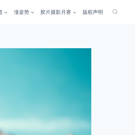
道
涨姿势
胶片摄影月赛
版权声明