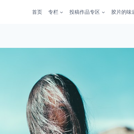
首页
专栏
投稿作品专区
胶片的味