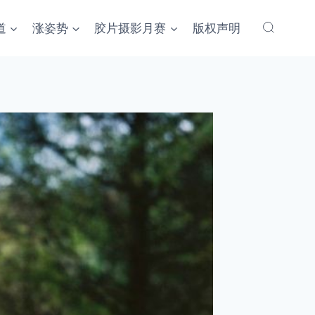
道
涨姿势
胶片摄影月赛
版权声明