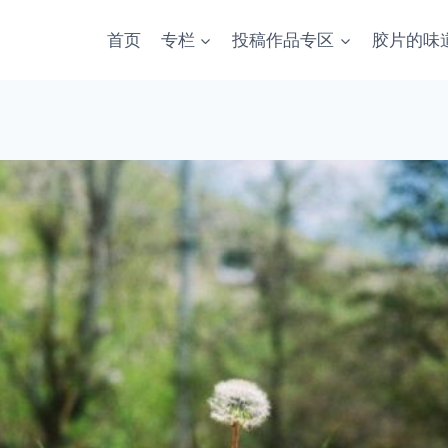
首页
专栏
投稿作品专区
胶片的味